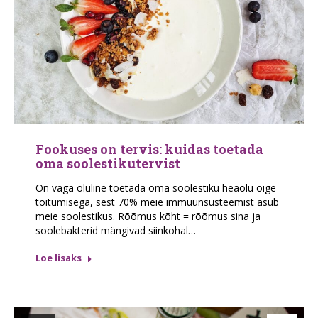
Fookuses on tervis: kuidas toetada
oma soolestikutervist
On väga oluline toetada oma soolestiku heaolu õige
toitumisega, sest 70% meie immuunsüsteemist asub
meie soolestikus. Rõõmus kõht = rõõmus sina ja
soolebakterid mängivad siinkohal…
Loe lisaks