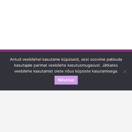
Antud veebilehel kasutame küpsiseid, sest soovime pakkuda
Linnutiivul OÜ
kasutajale parimat veebilehe kasutusmugavust. Jätkates
veebilehe kasutamist olete nõus küpsiste kasutamisega.
E-post
:
triin@linnupete.ee
Nõustun
Tel
:
+372 56 919 446
Nõo alevik, Tartu maakond, 61601