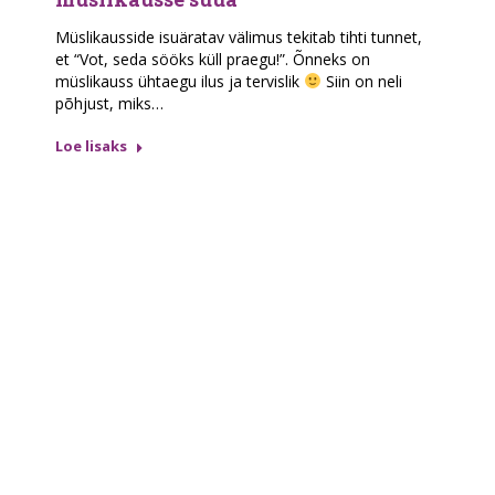
Müslikausside isuäratav välimus tekitab tihti tunnet,
et “Vot, seda sööks küll praegu!”. Õnneks on
müslikauss ühtaegu ilus ja tervislik
Siin on neli
põhjust, miks…
Loe lisaks