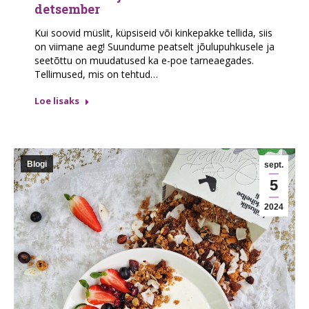
detsember
Kui soovid müslit, küpsiseid või kinkepakke tellida, siis
on viimane aeg! Suundume peatselt jõulupuhkusele ja
seetõttu on muudatused ka e-poe tarneaegades.
Tellimused, mis on tehtud…
Loe lisaks
Blogi
sept.
5
2024