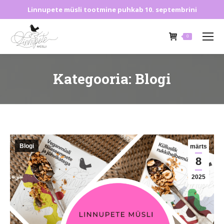
Linnupete müsli tootmine puhkab 10. septembrini
0
Kategooria:
Blogi
Blogi
märts
8
2025