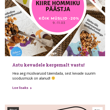
Astu kevadele kergemalt vastu!
Hea aeg müslivarusid täiendada, sest kevade suurim
soodusmüük on alanud!
Loe lisaks