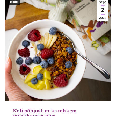
Blogi
sept.
2
2024
Neli põhjust, miks rohkem
müslikausse süüa